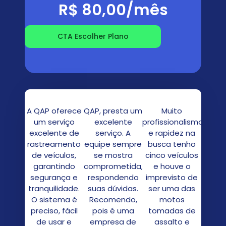
R$ 80,00/mês
CTA Escolher Plano
A QAP oferece
QAP, presta um
Muito
um serviço
excelente
profissionalismo
excelente de
serviço. A
e rapidez na
rastreamento
equipe sempre
busca tenho
de veículos,
se mostra
cinco veículos
garantindo
comprometida,
e houve o
segurança e
respondendo
imprevisto de
tranquilidade.
suas dúvidas.
ser uma das
O sistema é
Recomendo,
motos
preciso, fácil
pois é uma
tomadas de
de usar e
empresa de
assalto e