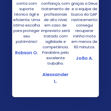
conta com
confiança, com
graças a Deus
suporte
tratamento de
e a equipe de
técnico ágil e
profissionais
busca da QAP
eficiente. Uma
de alto nível,
rastreamento
ótima escolha
em caso de
consegui
para proteger
imprevisto será
recuperar
seu
tratado com
minha moto
patrimônio!
agilidade e
em menos de
competência.
60 minutos.
Robson O.
Parabéns pelo
João A.
excelente
trabalho.
Alessander
L.