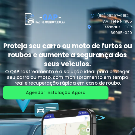
(92) 99257-6162
AV. Tefé N°965
Manaus - CEP
69065-020
Proteja seu carro ou moto de furtos ou
roubos e aumente a segurança dos
seus veículos.
O QAP rastreamento é a solução ideal para proteger
seu carro ou moto, com monitoramento em tempo
real e recuperação rápida em caso de roubo.
Agendar Instalação Agora